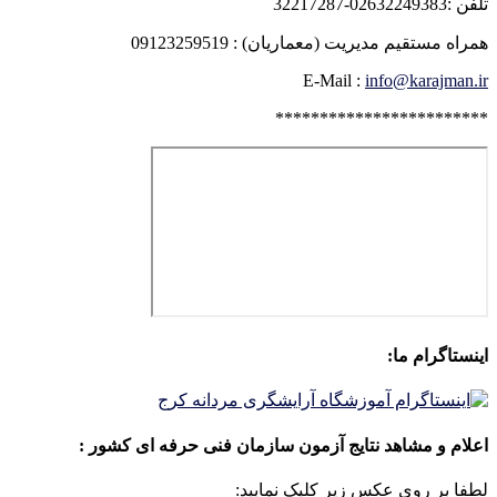
تلفن :02632249383-32217287
همراه مستقیم مدیریت (معماریان) : 09123259519
E-Mail :
info@karajman.ir
************************
اینستاگرام ما:
اعلام و مشاهد نتایج آزمون سازمان فنی حرفه ای کشور :
لطفا بر روی عکس زیر کلیک نمایید: