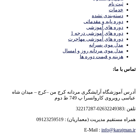
ثبت نام
خدمات
دسته‌بندی نشده
دوره پایه و مقدماتی
دوره های آموزشی
دوره های آموزشی درجه 1
دوره های آموزشی مهاجرت
مدل موی پسرانه
مدل موی مردانه روز و امسال
هزینه و قیمت دوره ها
تماس با ما:
آدرس آموزشگاه آرایشگری مردانه کرج من –کرج – میدان شاه
عباسی روبروی کاروانسرا پ 749 ط دوم
تلفن :02632249383-32217287
همراه مستقیم مدیریت (معماریان) : 09123259519
E-Mail :
info@karajman.ir