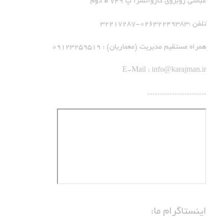
عباسی روبروی کاروانسرا پ 749 ط دوم
تلفن :02632249383-32217287
همراه مستقیم مدیریت (معماریان) : 09123259519
E-Mail :
info@karajman.ir
************************
اینستاگرام ما: