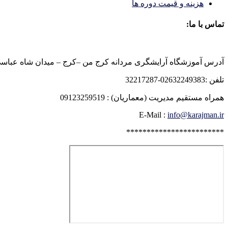
هزینه و قیمت دوره ها
تماس با ما:
آدرس آموزشگاه آرایشگری مردانه کرج من –کرج – میدان شاه عباسی روبرو
تلفن :02632249383-32217287
همراه مستقیم مدیریت (معماریان) : 09123259519
E-Mail :
info@karajman.ir
************************