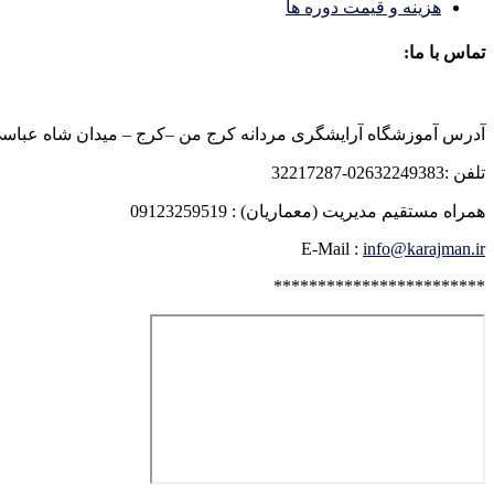
هزینه و قیمت دوره ها
تماس با ما:
آدرس آموزشگاه آرایشگری مردانه کرج من –کرج – میدان شاه عباسی روبرو
تلفن :02632249383-32217287
همراه مستقیم مدیریت (معماریان) : 09123259519
E-Mail :
info@karajman.ir
************************