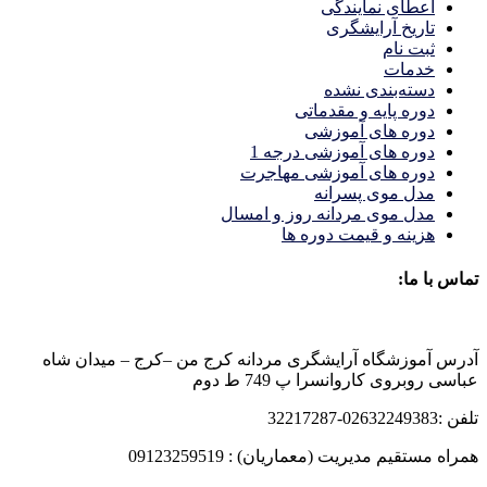
اعطای نمایندگی
تاریخ آرایشگری
ثبت نام
خدمات
دسته‌بندی نشده
دوره پایه و مقدماتی
دوره های آموزشی
دوره های آموزشی درجه 1
دوره های آموزشی مهاجرت
مدل موی پسرانه
مدل موی مردانه روز و امسال
هزینه و قیمت دوره ها
تماس با ما:
آدرس آموزشگاه آرایشگری مردانه کرج من –کرج – میدان شاه
عباسی روبروی کاروانسرا پ 749 ط دوم
تلفن :02632249383-32217287
همراه مستقیم مدیریت (معماریان) : 09123259519