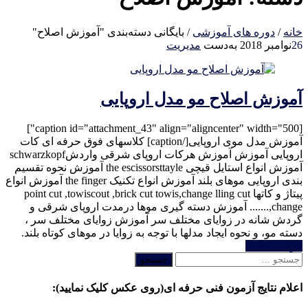
خانه
/
دوره های آموزشی
/
بایگانی دسته‌بندی "آموزش اصلاح"
26
نوامبر 2018
به‌دست
مدیریت
آموزش اصلاح مو مدل اروپایی
[caption id="attachment_43" align="aligncenter" width="500"]
آموزش مدل موی اروپایی[/caption] کلاسهای فوق حرفه ای کات
اروپایی آموزش آموزش هرکات اروپای شرقی واردشschwarzkopf
آموزش انواع استایل قیچی the escissorsttayle آموزش نحوه تقسیم
بندی اروپایی موهای بلند آموزش انواع تکنیک the finger آموزش انواع
پیتاژ و کاتها point cut ,towiscout ,brick cut towis,change lling cut
change,....... آموزش دسته گیری موها درمدت اروپای شرقی و
گردش شانه در زوایای مختلف سر آموزش زوایای مختلف سر ،
دسته مو، و نحوه ایجاد مدلها با توجه به زوایا در موهای کوتاه بلند.
خواندن ادامه
جستجو
برای:
اعلام نتایج آزمون فنی حرفه ای(روی عکس کلیک نمایید):