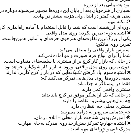
نبود پشتیبانی بعد از دوره
بسیاری از هنرجویان بعد از پایان این دوره‌ها مجبور می‌شوند دوباره در
یعنی هزینه کمتر در ابتدا، ولی هزینه بیشتر در نهایت.
🔎 نکته مهم:
دوره‌ای ارزشمند است که شما را قابل استخدام یا آماده راه‌اندازی کا
❌ اشتباه دوم: تمرین نکردن روی مدل واقعی
یکی از بزرگ‌ترین تفاوت‌های هنرجوی حرفه‌ای و آماتور همین‌جاست.
تمرین روی مانکن:
استرس بازار واقعی را منتقل نمی‌کند
شما را برای انواع فرم صورت و مو آماده نمی‌کند
در حالی که بازار کار کرج پر از مشتری با سلیقه‌های متفاوت است.
بدون تمرین روی مدل واقعی، ورود به بازار کار شوک‌آور خواهد بود.
❌ اشتباه سوم: یاد گرفتن تکنیک‌هایی که در بازار کرج کاربرد ندارند
بعضی دوره‌ها روی مدل‌هایی تمرکز می‌کنند که:
فقط در اینستاگرام جذاب‌اند
مشتری واقعی کمی دارند
در حالی که یک آرایشگر موفق در کرج باید بداند:
چه مدل‌هایی بیشترین تقاضا را دارند
مشتری محلی چه انتظاری دارد
چه خدماتی سریع‌تر به درآمد می‌رسد
🎯 آموزش بدون شناخت بازار محلی = اتلاف زمان.
❌ اشتباه چهارم: تمرکز بیش‌ازحد روی مدرک به‌جای مهارت
مدرک فنی و حرفه‌ای مهم است،