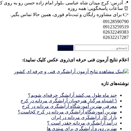
📍 آدرس: کرج میدان شاه عباسی ،بلوار امام زاده حسن رو به روی کانرو
⏰ ساعات پاسخگویی: همه روزه
👉 برای مشاوره رایگان و ثبت‌نام فوری، همین حالا تماس بگیر.
09128590790
09123259519
02632249383
02632217287
جستجو
برای:
اعلام نتایج آزمون فنی حرفه ای(روی عکس کلیک نمایید):
نوشته‌های تازه
چند ماه طول می‌کشد آرایشگر حرفه‌ای شویم؟
5 اشتباه مرگبار هنرجویان آرایشگری مردانه در کرج
معرفی بهترین آموزشگاه آرایشگری مردانه در کرج
بهترین آموزشگاه آرایشگری مردانه در کرج کجاست؟
بازار كار آرايشكَرى مردانه در ايران
درآمد آرایشگری مردانه چقدر است ؟
بهترین دوره آرایشگری برای مبتدی ها